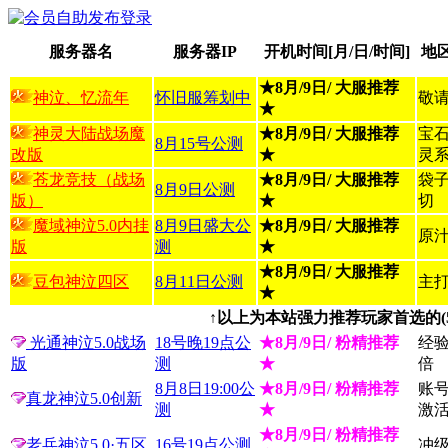
服务器名
服务器IP
开机时间[月/日/时间]
地
★8月/9日/ 大服推荐
神泣、忆流年
怀旧服筹划中
敬
★
神灵大陆战场魔
★8月/9日/ 大服推荐
宝石
8月15号公测
改版
★
灵
苍龙竞技（战场
★8月/9日/ 大服推荐
袋
8月9日公测
版）
★
切
魔域神泣5.0内挂
8月9日盛大公
★8月/9日/ 大服推荐
原
版
测
★
★8月/9日/ 大服推荐
豆包神泣四区
8月11日公测
主
★
↑以上为本站强力推荐玩家首选的(
光通神泣5.0战场
18号晚19点公
★8月/9日/ 粉精推荐
经验
版
测
★
倍
8月8日19:00公
★8月/9日/ 粉精推荐
账
真龙神泣5.0创新
测
★
激
★8月/9日/ 粉精推荐
老兵神泣5.0·五区
16号19点公测
冲